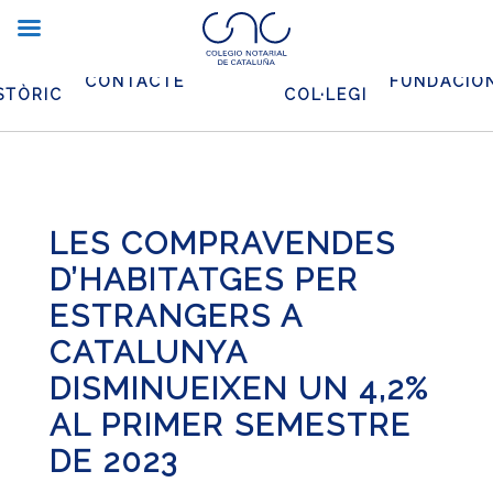
XIU
EL
CONTACTE
FUNDACIO
STÒRIC
COL·LEGI
LES COMPRAVENDES
D’HABITATGES PER
ESTRANGERS A
CATALUNYA
DISMINUEIXEN UN 4,2%
AL PRIMER SEMESTRE
DE 2023