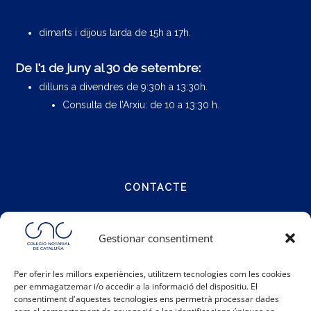
dimarts i dijous tarda de 15h a 17h.
De l'1 de juny al 30 de setembre:
dilluns a divendres de 9:30h a 13:30h.
Consulta de l’Arxiu: de 10 a 13:30 h.
CONTACTE
Carrer Notariat 4
Gestionar consentiment
08001 Barcelona
Per oferir les millors experiències, utilitzem tecnologies com les cookies
per emmagatzemar i/o accedir a la informació del dispositiu. El
Telèfon:
93 317 48 00
consentiment d'aquestes tecnologies ens permetrà processar dades
Email:
info@catalunya.notariado.org