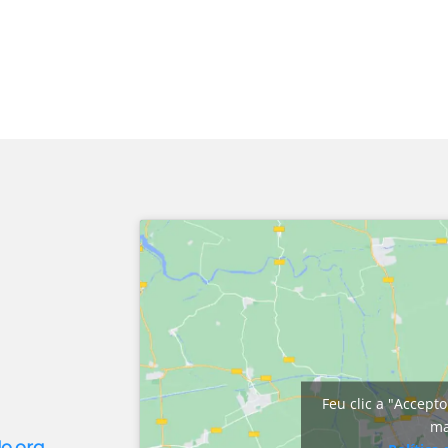
Feu clic a "Accepto
m
do.org