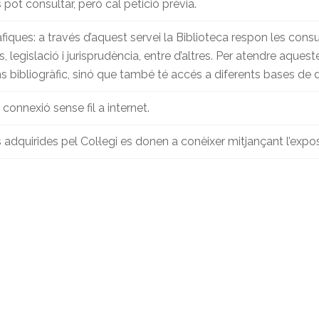
 pot consultar, però cal petició prèvia.
àfiques: a través d’aquest servei la Biblioteca respon les consu
ls, legislació i jurisprudència, entre d’altres. Per atendre aques
s bibliogràfic, sinó que també té accés a diferents bases de d
 connexió sense fil a internet.
s adquirides pel Col·legi es donen a conèixer mitjançant l’expos