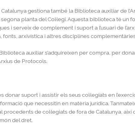
e Catalunya gestiona també la Biblioteca auxiliar de l’A
 segona planta del Col·legi. Aquesta biblioteca té un 
es i serveix de complement i suport a l’usuari de l’ar
 fonts, arxivística i altres disciplines complementàries
iblioteca auxiliar s’adquireixen per compra, per donat
rxius de Protocols.
s donar suport i assistir els seus col·legiats en l’exerc
nformació que necessitin en matèria jurídica. Tanmatei
l procedents de col·legiats de fora de Catalunya, així 
l món del dret.