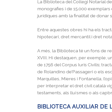
La Biblioteca del Col·legi Notarial 
monografies i de 15.000 exemplars de
jurídiques amb la finalitat de donar su
Entre aquestes obres hi ha els tract
hipotecari, dret mercantil i dret notar
A més, la Biblioteca té un fons de 
XVIII. Hi destaquen, per exemple, un
de 1756 del Corpus Iuris Civilis; tra
de Rolandino de’Passageri o els escr
Marquilles, Mieres i Fontanella, l’op
per interpretar el dret civil català
testaments, als lluïsmes o als capb
BIBLIOTECA AUXILIAR DE