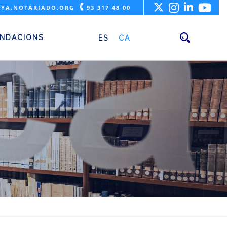
🕻
YA.NOTARIADO.ORG
93 317 48 00
NDACIONS
ES
CA