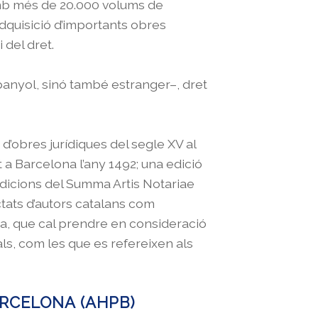
 amb més de 20.000 volums de
adquisició d’importants obres
i del dret.
spanyol, sinó també estranger–, dret
d’obres jurídiques del segle XV al
 a Barcelona l’any 1492; una edició
s edicions del Summa Artis Notariae
ctats d’autors catalans com
lana, que cal prendre en consideració
als, com les que es refereixen als
ARCELONA (AHPB)