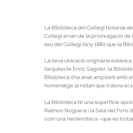
La Biblioteca del Col·legi Notarial
Col·legi arran de la promulgació de l
seu del Col·legi l’any 1882 que la Bi
La seva ubicació originària estava a
l’arquitecte Enric Sagnier, la Bibliot
Biblioteca s’ha anat ampliant amb el
homenatge al notari que li dona el 
La Biblioteca té una superfície apro
Raimon Noguera i la Sala del Fons de 
com una hemeroteca –que es troba 