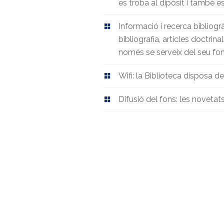
es troba al dipòsit i també es
Informació i recerca bibliogr
bibliografia, articles doctrina
només se serveix del seu fon
Wifi: la Biblioteca disposa de
Difusió del fons: les novetat