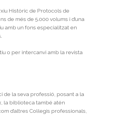
rxiu Històric de Protocols de
fons de més de 5.000 volums i d’una
xiu amb un fons especialitzat en
.
iu o per intercanvi amb la revista
ici de la seva professió, posant a la
x, la biblioteca també atén
com d’altres Col·legis professionals,