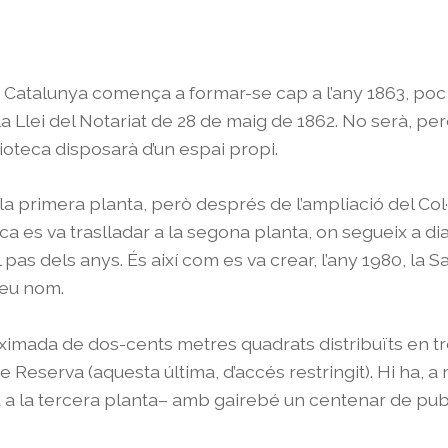
 de Catalunya comença a formar-se cap a l’any 1863, po
a Llei del Notariat de 28 de maig de 1862. No serà, però
blioteca disposarà d’un espai propi.
 la primera planta, però després de l’ampliació del Col
eca es va traslladar a la segona planta, on segueix a dia d
 pas dels anys. És així com es va crear, l’any 1980, la
seu nom.
ximada de dos-cents metres quadrats distribuïts en tres
Reserva (aquesta última, d’accés restringit). Hi ha, a m
a la tercera planta– amb gairebé un centenar de publ