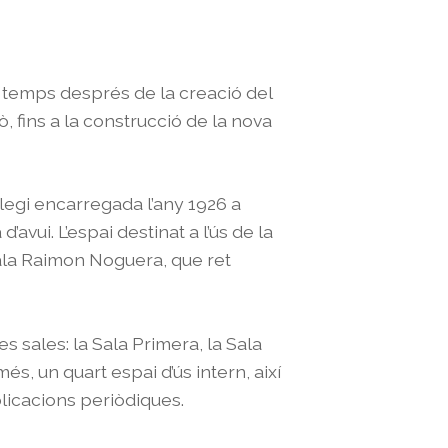
c temps després de la creació del
, fins a la construcció de la nova
·legi encarregada l’any 1926 a
’avui. L’espai destinat a l’ús de la
 Sala Raimon Noguera, que ret
 sales: la Sala Primera, la Sala
és, un quart espai d’ús intern, així
icacions periòdiques.