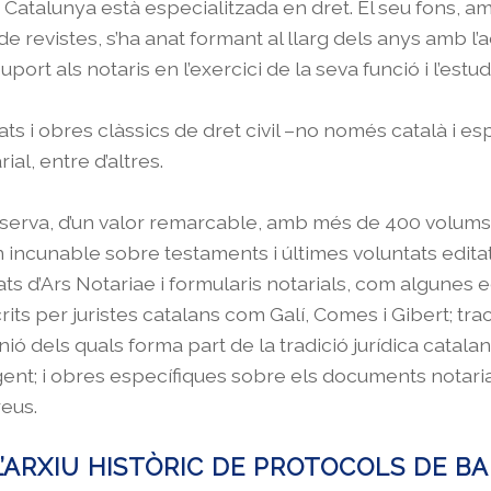
de Catalunya està especialitzada en dret. El seu fons,
 revistes, s’ha anat formant al llarg dels anys amb l’
port als notaris en l’exercici de la seva funció i l’estud
ats i obres clàssics de dret civil –no només català i e
ial, entre d’altres.
reserva, d’un valor remarcable, amb més de 400 volums 
 incunable sobre testaments i últimes voluntats editat
ctats d’Ars Notariae i formularis notarials, com algune
its per juristes catalans com Galí, Comes i Gibert; tra
inió dels quals forma part de la tradició jurídica cata
 vigent; i obres específiques sobre els documents notari
reus.
 L’ARXIU HISTÒRIC DE PROTOCOLS DE B