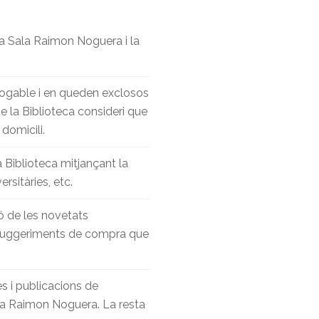
 la Sala Raimon Noguera i la
rrogable i en queden exclosos
que la Biblioteca consideri que
domicili.
 Biblioteca mitjançant la
rsitàries, etc.
ió de les novetats
er suggeriments de compra que
es i publicacions de
ala Raimon Noguera. La resta