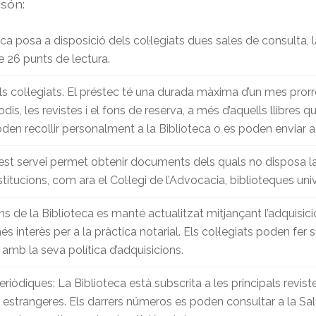
 són:
eca posa a disposició dels col·legiats dues sales de consulta,
e 26 punts de lectura.
 als col·legiats. El préstec té una durada màxima d’un mes pro
odis, les revistes i el fons de reserva, a més d’aquells llibres 
poden recollir personalment a la Biblioteca o es poden enviar a 
quest servei permet obtenir documents dels quals no disposa la
stitucions, com ara el Col·legi de l’Advocacia, biblioteques unive
ns de la Biblioteca es manté actualitzat mitjançant l’adquisic
és interès per a la pràctica notarial. Els col·legiats poden f
 amb la seva política d’adquisicions.
riòdiques: La Biblioteca està subscrita a les principals revist
m estrangeres. Els darrers números es poden consultar a la S