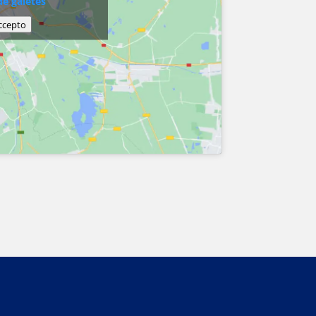
de galetes
ccepto