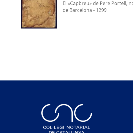
El «Capbreu» de Pere Portell, no
de Barcelona - 1299