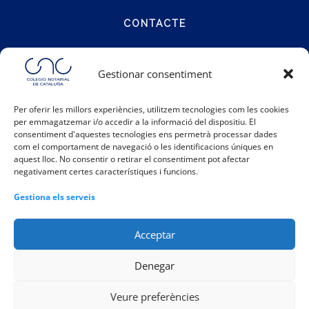
CONTACTE
Carrer Notariat 4
Gestionar consentiment
08001 Barcelona
Per oferir les millors experiències, utilitzem tecnologies com les cookies
per emmagatzemar i/o accedir a la informació del dispositiu. El
Telèfon:
93 317 48 00
consentiment d'aquestes tecnologies ens permetrà processar dades
Email:
info@catalunya.notariado.org
com el comportament de navegació o les identificacions úniques en
aquest lloc. No consentir o retirar el consentiment pot afectar
negativament certes característiques i funcions.
Gestiona els serveis
Acceptar
Denegar
|
|
|
Política de galetes
Política de privacitat
Avís legal
Veure preferències
|
Registre d'activitats
Canal Intern d'Informació