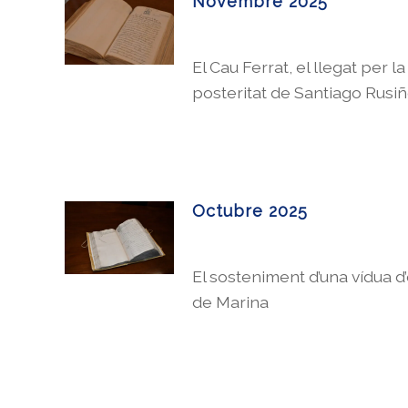
Novembre 2025
El Cau Ferrat, el llegat per la
posteritat de Santiago Rusiño
Octubre 2025
El sosteniment d’una vídua
d
de Marina