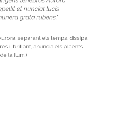
ungens tenebras Aurora
epellit et nunciat lucis
unera grata rubens."
'Aurora, separant els temps, dissipa
es i, brillant, anuncia els plaents
de la llum.)