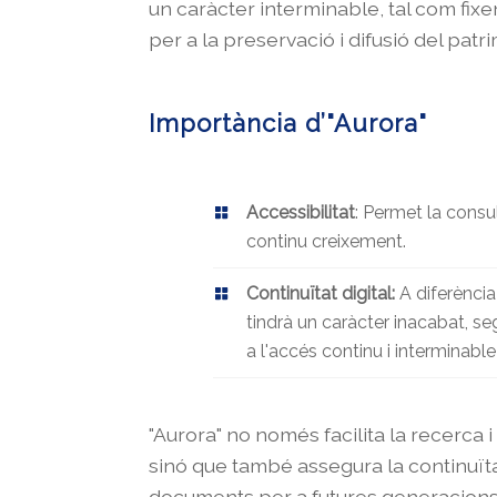
un caràcter interminable, tal com fixen
per a la preservació i difusió del pat
Importància d’"Aurora"
Accessibilitat
: Permet la consul
continu creixement.
Continuïtat digital:
A diferència
tindrà un caràcter inacabat, seg
a l'accés continu i interminabl
"Aurora" no només facilita la recerca 
sinó que també assegura la continuïtat
documents per a futures generacions