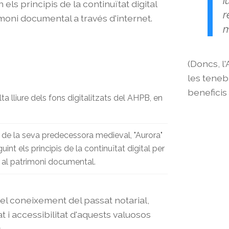
i
 els principis de la continuïtat digital
r
rimoni documental a través d'internet.
m
(Doncs, l
les tenebr
beneficis 
ta lliure dels fons digitalitzats del AHPB, en
 de la seva predecessora medieval, "Aurora"
uint els principis de la continuïtat digital per
e al patrimoni documental.
i el coneixement del passat notarial,
 i accessibilitat d'aquests valuosos
.