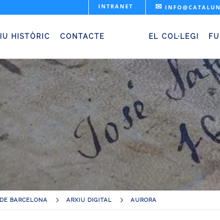
✉
INTRANET
INFO@CATALUN
Aurora
IU HISTÒRIC
CONTACTE
EL COL·LEGI
FU
5
5
 DE BARCELONA
ARXIU DIGITAL
AURORA