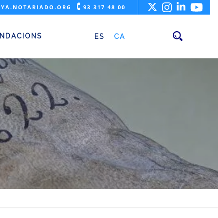
🕻
YA.NOTARIADO.ORG
93 317 48 00
NDACIONS
ES
CA