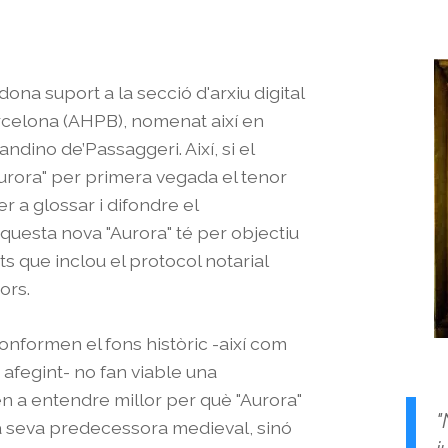
ona suport a la secció d'arxiu digital
arcelona (AHPB), nomenat així en
dino de’Passaggeri. Així, si el
"Aurora" per primera vegada el tenor
r a glossar i difondre el
aquesta nova "Aurora" té per objectiu
ts que inclou el protocol notarial
ors.
nformen el fons històric -així com
afegint- no fan viable una
den a entendre millor per què "Aurora"
"
la seva predecessora medieval, sinó