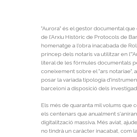
"Aurora" és el gestor documental que d
de l'Arxiu Històric de Protocols de B
homenatge a l'obra inacabada de Rolan
príncep dels notaris va utilitzar en l'
literal de les fórmules documentals pe
coneixement sobre el "ars notariae", 
posar la variada tipologia d'instrumen
barceloní a disposició dels investigad
Els més de quaranta mil volums que co
els centenars que anualment s'aniran 
digitalització massiva. Més aviat, aju
no tindrà un caràcter inacabat, com 