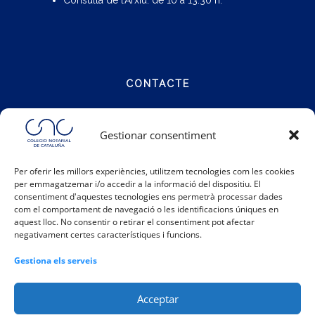
CONTACTE
Carrer Notariat 4
Gestionar consentiment
08001 Barcelona
Per oferir les millors experiències, utilitzem tecnologies com les cookies
per emmagatzemar i/o accedir a la informació del dispositiu. El
Telèfon:
93 317 48 00
consentiment d'aquestes tecnologies ens permetrà processar dades
Email:
info@catalunya.notariado.org
com el comportament de navegació o les identificacions úniques en
aquest lloc. No consentir o retirar el consentiment pot afectar
negativament certes característiques i funcions.
Gestiona els serveis
Acceptar