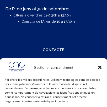
De l'1 de juny al 30 de setembre:
dilluns a divendres de 9:30h a 13:30h.
Consulta de l’Arxiu: de 10 a 13:30 h.
CONTACTE
Carrer Notariat 4
Gestionar consentiment
08001 Barcelona
Per oferir les millors experiències, utilitzem tecnologies com les cookies
per emmagatzemar i/o accedir a la informació del dispositiu. El
Telèfon:
93 317 48 00
consentiment d'aquestes tecnologies ens permetrà processar dades
Email:
info@catalunya.notariado.org
com el comportament de navegació o les identificacions úniques en
aquest lloc. No consentir o retirar el consentiment pot afectar
negativament certes característiques i funcions.