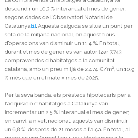
descendir un 10,3 % interanual el mes de gener,
segons dades de l'Observatori Notarial de
Catalunya
[1]
. Aquesta caiguda se situa un punt per
sota de la mitjana nacional, on aquest tipus
d'operacions van disminuir un 11,4 %. En total,
durant el mes de gener es van autoritzar 7.743
compravendes d'habitatges a la comunitat
catalana, amb un preu mitjà de 2.474 €/m², un 10,9
% més que en el mateix mes de 2025.
Per la seva banda, els préstecs hipotecaris per a
l'adquisició d'habitatges a Catalunya van
incrementar un 2,5 % interanual el mes de gener;
en canvi, a nivell nacional, aquests van disminuir
un 6,8 %, després de 21 mesos a l'alça. En total, al
gener es van formalitzar 5.003 hipoteques a la