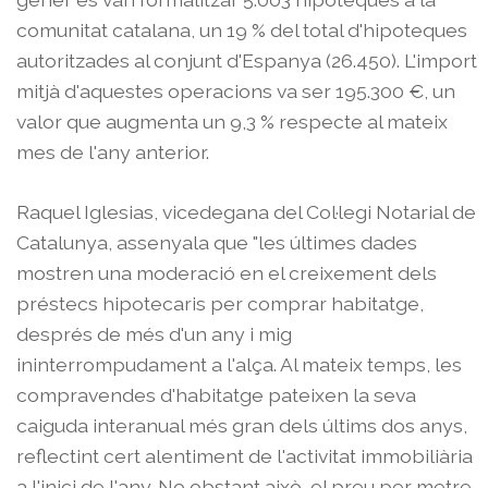
comunitat catalana, un 19 % del total d'hipoteques
autoritzades al conjunt d'Espanya (26.450). L'import
mitjà d'aquestes operacions va ser 195.300 €, un
valor que augmenta un 9,3 % respecte al mateix
mes de l'any anterior.
Raquel Iglesias, vicedegana del Col·legi Notarial de
Catalunya, assenyala que "les últimes dades
mostren una moderació en el creixement dels
préstecs hipotecaris per comprar habitatge,
després de més d'un any i mig
ininterrompudament a l'alça. Al mateix temps, les
compravendes d'habitatge pateixen la seva
caiguda interanual més gran dels últims dos anys,
reflectint cert alentiment de l'activitat immobiliària
a l'inici de l'any. No obstant això, el preu per metre