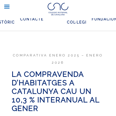
XIU
EL
CONTACTE
FUNDACIO
STÒRIC
COL·LEGI
COMPARATIVA ENERO 2025 – ENERO
2026
LA COMPRAVENDA
D’HABITATGES A
CATALUNYA CAU UN
10,3 % INTERANUAL AL
GENER