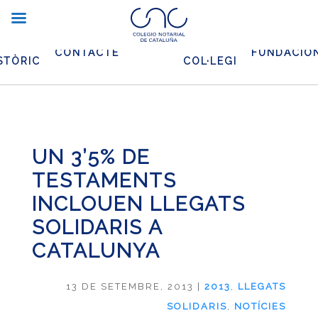
XIU
EL
CONTACTE
FUNDACIO
STÒRIC
COL·LEGI
UN 3’5% DE
TESTAMENTS
INCLOUEN LLEGATS
SOLIDARIS A
CATALUNYA
13 DE SETEMBRE, 2013
|
2013
,
LLEGATS
SOLIDARIS
,
NOTÍCIES