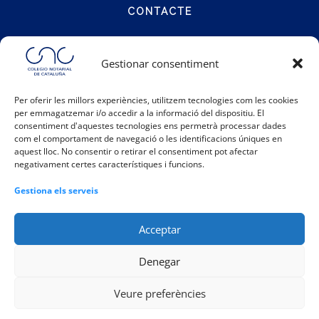
CONTACTE
Carrer Notariat 4
Gestionar consentiment
08001 Barcelona
Per oferir les millors experiències, utilitzem tecnologies com les cookies
per emmagatzemar i/o accedir a la informació del dispositiu. El
Telèfon:
93 317 48 00
consentiment d'aquestes tecnologies ens permetrà processar dades
Email:
info@catalunya.notariado.org
com el comportament de navegació o les identificacions úniques en
aquest lloc. No consentir o retirar el consentiment pot afectar
negativament certes característiques i funcions.
Gestiona els serveis
Acceptar
Denegar
|
|
|
Política de galetes
Política de privacitat
Avís legal
Veure preferències
|
Registre d'activitats
Canal Intern d'Informació