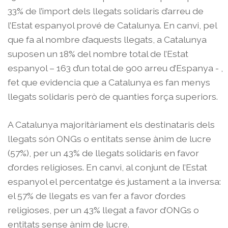
33% de l’import dels llegats solidaris d’arreu de
l’Estat espanyol prové de Catalunya. En canvi, pel
que fa al nombre d’aquests llegats, a Catalunya
suposen un 18% del nombre total de l’Estat
espanyol – 163 d’un total de 900 arreu d’Espanya - ,
fet que evidencia que a Catalunya es fan menys
llegats solidaris però de quanties força superiors.
A Catalunya majoritàriament els destinataris dels
llegats són ONGs o entitats sense ànim de lucre
(57%), per un 43% de llegats solidaris en favor
d’ordes religioses. En canvi, al conjunt de l’Estat
espanyol el percentatge és justament a la inversa:
el 57% de llegats es van fer a favor d’ordes
religioses, per un 43% llegat a favor d’ONGs o
entitats sense ànim de lucre.