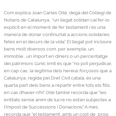
Com explica Joan Carles Ollé, degà del Col·legi de
Notaris de Catalunya, “un llegat solidari cal fer-lo
explícit en el moment de fer testament i és una
manera de donar continuïtat a accions solidàries
fetes en el decurs de la vida.” El llegat pot incloure
bens molt diversos com, per exemple, un
immoble , un import en diners o un percentatge
del patrimoni. L’únic límit és que “no pot perjudicar,
en cap cas, la legítima dels hereus forçosos que a
Catalunya, regida pel Dret Civil català, és una
quarta part dels bens a repartir entre tots els fills,
en cas d’haver-n’hi”. Ollé també recorda que “les
entitats sense ànim de lucre no estan subjectes a
l’Impost de Successions i Donacions.” A més,
recorda que “el testament, amb un cost de prop