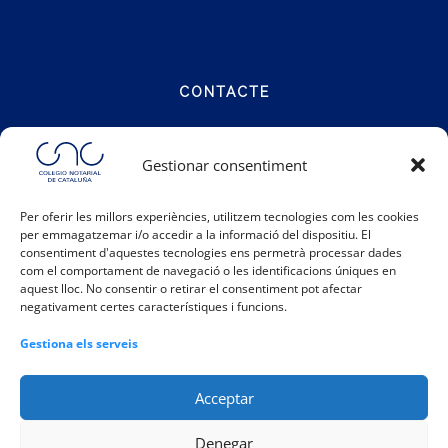
CONTACTE
Carrer Notariat 4
Gestionar consentiment
08001 Barcelona
Per oferir les millors experiències, utilitzem tecnologies com les cookies
per emmagatzemar i/o accedir a la informació del dispositiu. El
Telèfon:
93 317 48 00
consentiment d'aquestes tecnologies ens permetrà processar dades
Email:
info@catalunya.notariado.org
com el comportament de navegació o les identificacions úniques en
aquest lloc. No consentir o retirar el consentiment pot afectar
negativament certes característiques i funcions.
Gestiona els serveis
Acceptar
Denegar