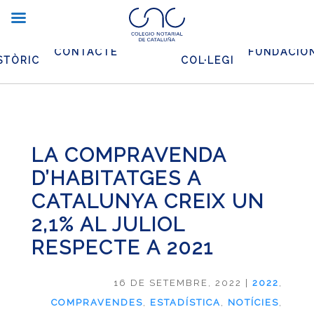
XIU
EL
CONTACTE
FUNDACIO
STÒRIC
COL·LEGI
LA COMPRAVENDA
D’HABITATGES A
CATALUNYA CREIX UN
2,1% AL JULIOL
RESPECTE A 2021
16 DE SETEMBRE, 2022
|
2022
,
COMPRAVENDES
,
ESTADÍSTICA
,
NOTÍCIES
,