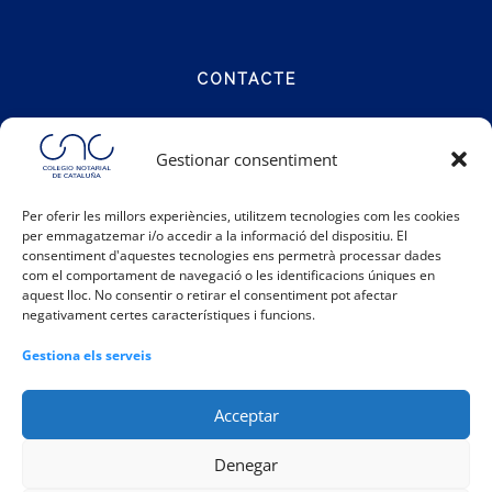
CONTACTE
Carrer Notariat 4
Gestionar consentiment
08001 Barcelona
Per oferir les millors experiències, utilitzem tecnologies com les cookies
per emmagatzemar i/o accedir a la informació del dispositiu. El
Telèfon:
93 317 48 00
consentiment d'aquestes tecnologies ens permetrà processar dades
Email:
info@catalunya.notariado.org
com el comportament de navegació o les identificacions úniques en
aquest lloc. No consentir o retirar el consentiment pot afectar
negativament certes característiques i funcions.
Gestiona els serveis
Acceptar
Denegar
|
|
|
Política de galetes
Política de privacitat
Avís legal