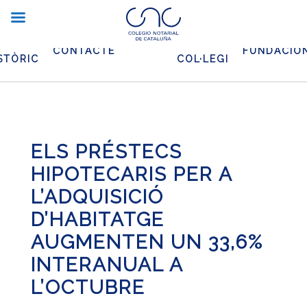
XIU
EL
CONTACTE
FUNDACIO
STÒRIC
COL·LEGI
ELS PRÉSTECS
HIPOTECARIS PER A
L’ADQUISICIÓ
D’HABITATGE
AUGMENTEN UN 33,6%
INTERANUAL A
L’OCTUBRE