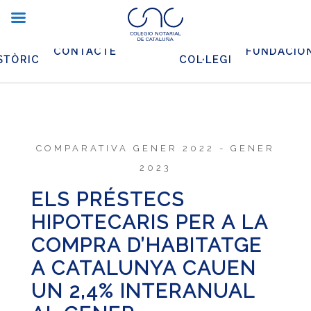
XIU
EL
CONTACTE
FUNDACIO
STÒRIC
COL·LEGI
COMPARATIVA GENER 2022 - GENER
2023
ELS PRÉSTECS
HIPOTECARIS PER A LA
COMPRA D’HABITATGE
A CATALUNYA CAUEN
UN 2,4% INTERANUAL