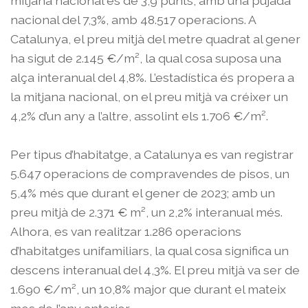
mitjana nacional és de 3,9 punts, amb una pujada
nacional del 7,3%, amb 48.517 operacions. A
Catalunya, el preu mitjà del metre quadrat al gener
ha sigut de 2.145 €/m², la qual cosa suposa una
alça interanual del 4,8%. L’estadística és propera a
la mitjana nacional, on el preu mitjà va créixer un
4,2% d’un any a l’altre, assolint els 1.706 €/m².
Per tipus d’habitatge, a Catalunya es van registrar
5.647 operacions de compravendes de pisos, un
5,4% més que durant el gener de 2023; amb un
preu mitjà de 2.371 € m², un 2,2% interanual més.
Alhora, es van realitzar 1.286 operacions
d’habitatges unifamiliars, la qual cosa significa un
descens interanual del 4,3%. El preu mitjà va ser de
1.690 €/m², un 10,8% major que durant el mateix