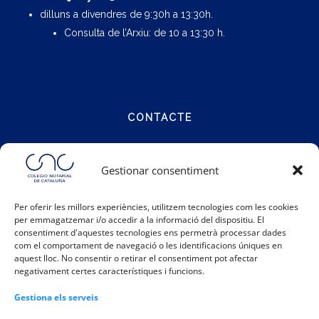
dilluns a divendres de 9:30h a 13:30h.
Consulta de l’Arxiu: de 10 a 13:30 h.
CONTACTE
Carrer Notariat 4
Gestionar consentiment
08001 Barcelona
Per oferir les millors experiències, utilitzem tecnologies com les cookies
Telèfon:
93 317 48 00
per emmagatzemar i/o accedir a la informació del dispositiu. El
consentiment d'aquestes tecnologies ens permetrà processar dades
Email:
info@catalunya.notariado.org
com el comportament de navegació o les identificacions úniques en
aquest lloc. No consentir o retirar el consentiment pot afectar
negativament certes característiques i funcions.
Gestiona els serveis