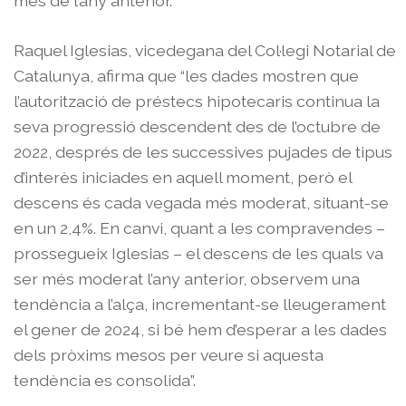
mes de l’any anterior.
Raquel Iglesias, vicedegana del Col·legi Notarial de
Catalunya, afirma que “les dades mostren que
l’autorització de préstecs hipotecaris continua la
seva progressió descendent des de l’octubre de
2022, després de les successives pujades de tipus
d’interès iniciades en aquell moment, però el
descens és cada vegada més moderat, situant-se
en un 2,4%. En canvi, quant a les compravendes –
prossegueix Iglesias – el descens de les quals va
ser més moderat l’any anterior, observem una
tendència a l’alça, incrementant-se lleugerament
el gener de 2024, si bé hem d’esperar a les dades
dels pròxims mesos per veure si aquesta
tendència es consolida”.