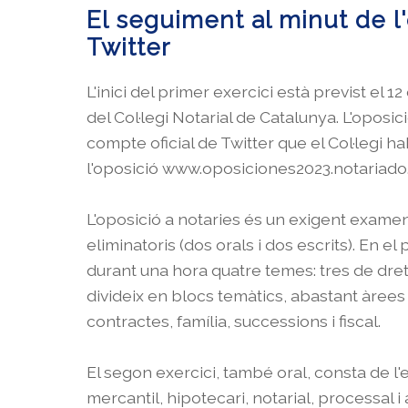
El seguiment al minut de l
Twitter
L'inici del primer exercici està previst el 
del Col·legi Notarial de Catalunya. L'oposic
compte oficial de Twitter que el Col·legi h
l'oposició www.oposiciones2023.notariado
L'oposició a notaries és un exigent exame
eliminatoris (dos orals i dos escrits). En e
durant una hora quatre temes: tres de dret c
divideix en blocs temàtics, abastant àrees 
contractes, família, successions i fiscal.
El segon exercici, també oral, consta de l'
mercantil, hipotecari, notarial, processal i 