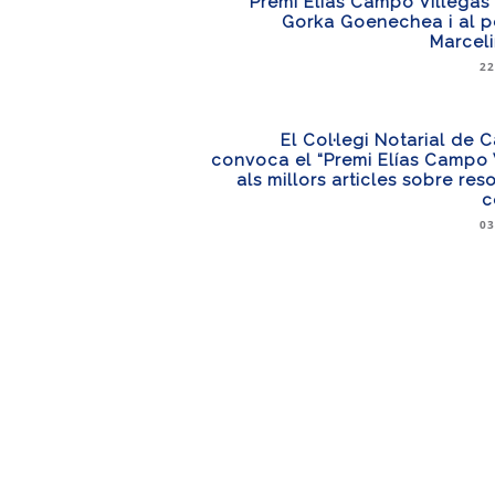
Premi Elías Campo Villegas a
Gorka Goenechea i al p
Marcel
22
El Col·legi Notarial de 
convoca el “Premi Elías Campo 
als millors articles sobre res
c
03