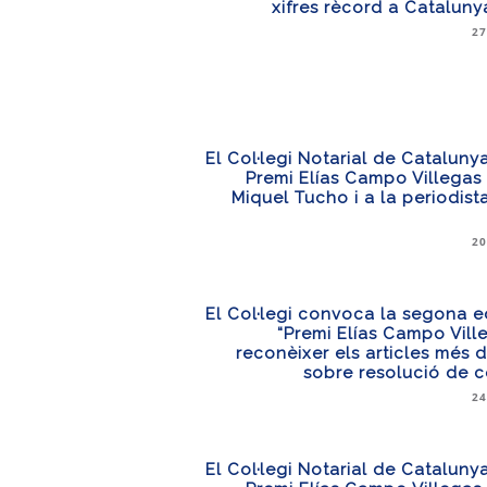
xifres rècord a Cataluny
27
El Col·legi Notarial de Catalunya 
Premi Elías Campo Villegas a
Miquel Tucho i a la periodista
20
El Col·legi convoca la segona e
“Premi Elías Campo Vill
reconèixer els articles més 
sobre resolució de c
24
El Col·legi Notarial de Catalunya 