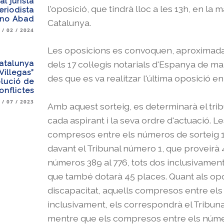
l jurista
l'oposició, que tindrà lloc a les 13h, en la 
eriodista
ino Abad
Catalunya.
 / 02 / 2024
Les oposicions es convoquen, aproximadam
Catalunya
dels 17 col·legis notarials d'Espanya de m
Villegas”
des que es va realitzar l'última oposició en
olució de
onflictes
 / 07 / 2023
Amb aquest sorteig, es determinarà el trib
cada aspirant i la seva ordre d'actuació. L
compresos entre els números de sorteig 1 
davant el Tribunal número 1, que proveirà
números 389 al 776, tots dos inclusivament
que també dotarà 45 places. Quant als op
discapacitat, aquells compresos entre els 
inclusivament, els correspondrà el Tribun
mentre que els compresos entre els númer