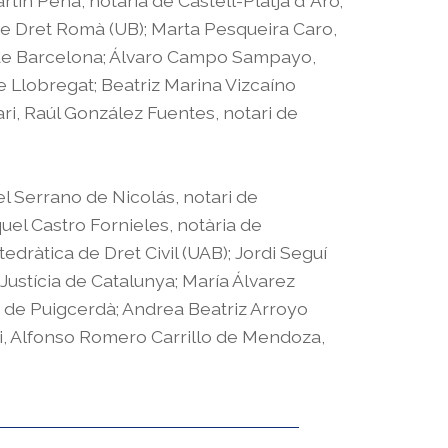
tín Peña, notària de Castell-Platja d ́Aro;
de Dret Romà (UB); Marta Pesqueira Caro,
47de Barcelona; Álvaro Campo Sampayo,
de Llobregat; Beatriz Marina Vizcaíno
ari, Raúl González Fuentes, notari de
el Serrano de Nicolás, notari de
uel Castro Fornieles, notària de
edràtica de Dret Civil (UAB); Jordi Seguí
 Justícia de Catalunya; María Álvarez
t de Puigcerdà; Andrea Beatriz Arroyo
ari, Alfonso Romero Carrillo de Mendoza,