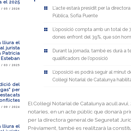
a el 2025
L'acte estarà presidit per la director
 / 05 / 2026
Pública, Sofía Puente
L'oposició compta amb un total de 7
dones enfront del 39%, que són ho
lliura el
l jurista
Durant la jornada, també es durà a t
 Patricia
qualificadors de l'oposició
Esteban
 / 03 / 2025
L’oposició es podrà seguir al minut d
Col·legi Notarial de Catalunya habili
dició del
egas” per
destacats
onflictes
El Col·legi Notarial de Catalunya acull avui,
 / 09 / 2024
notaries, en un acte públic que donarà princ
per la directora general de Seguretat Juríd
lliura el
Prèviament, també es realitzarà la constit