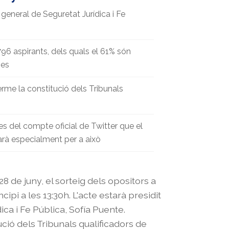
a general de Seguretat Jurídica i Fe
96 aspirants, dels quals el 61% són
mes
erme la constitució dels Tribunals
es del compte oficial de Twitter que el
tarà especialment per a això
 28 de juny, el sorteig dels opositors a
ipi a les 13:30h. L'acte estarà presidit
ica i Fe Pública, Sofía Puente.
ució dels Tribunals qualificadors de