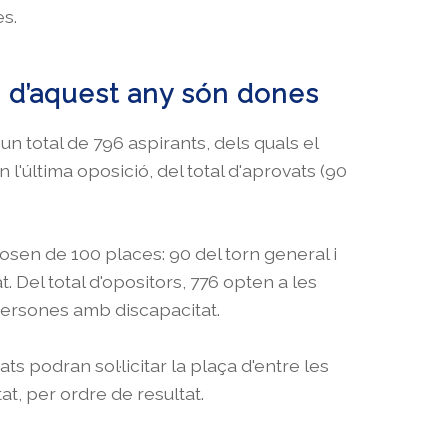
es.
s d’aquest any són dones
n total de 796 aspirants, dels quals el
 l'última oposició, del total d'aprovats (90
posen de 100 places: 90 del torn general i
 Del total d'opositors, 776 opten a les
 persones amb discapacitat.
s podran sol·licitar la plaça d'entre les
at, per ordre de resultat.