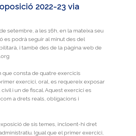
'oposició 2022-23 via
12 de setembre, a les 16h, en la mateixa seu
ió es podrà seguir al minut des del
abilitarà, i també des de la pàgina web de
.org
n que consta de quatre exercicis
l primer exercici, oral, es requereix exposar
ivil i un de fiscal. Aquest exercici es
com a drets reals, obligacions i
exposició de sis temes, incloent-hi dret
administratiu. Igual que el primer exercici,