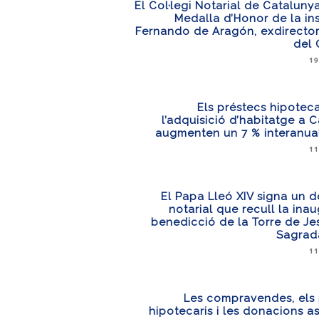
El Col·legi Notarial de Catalunya 
Medalla d’Honor de la ins
Fernando de Aragón, exdirector
del 
19
Els préstecs hipoteca
l’adquisició d’habitatge a 
augmenten un 7 % interanua
11
El Papa Lleó XIV signa un 
notarial que recull la inau
benedicció de la Torre de Je
Sagrada
11
Les compravendes, els 
hipotecaris i les donacions a