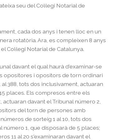
mateixa seu del Col·legi Notarial de
ent, cada dos anys i tenen lloc en un
anera rotatòria. Ara, es compleixen 8 anys
 el Col·legi Notarial de Catalunya.
unal davant el qual haurà d'examinar-se
es opositores i opositors de torn ordinari
al 388, tots dos inclusivament, actuaran
 45 places. Els compresos entre els
, actuaran davant el Tribunal número 2,
ositors del torn de persones amb
números de sorteig 1 al 10, tots dos
al número 1, que disposarà de 5 places;
os 11 al 20 s'examinaran davant el