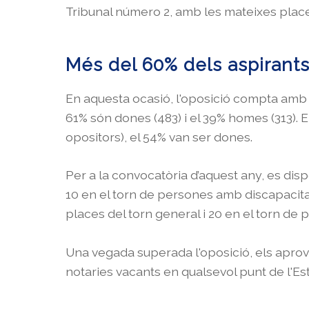
Tribunal número 2, amb les mateixes plac
Més del 60% dels aspirant
En aquesta ocasió, l'oposició compta amb u
61% són dones (483) i el 39% homes (313). En
opositors), el 54% van ser dones.
Per a la convocatòria d’aquest any, es dis
10 en el torn de persones amb discapacitat.
places del torn general i 20 en el torn de
Una vegada superada l'oposició, els aprovat
notaries vacants en qualsevol punt de l'Est