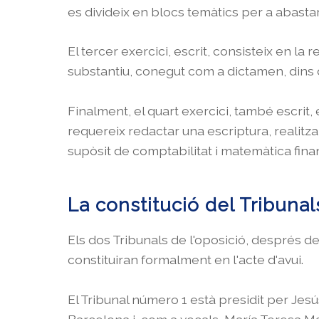
es divideix en blocs temàtics per a abastar
El tercer exercici, escrit, consisteix en la 
substantiu, conegut com a dictamen, dins 
Finalment, el quart exercici, també escrit, 
requereix redactar una escriptura, realitzar
supòsit de comptabilitat i matemàtica fina
La constitució del Tribunal
Els dos Tribunals de l'oposició, després d
constituiran formalment en l'acte d'avui.
El Tribunal número 1 està presidit per Jesú