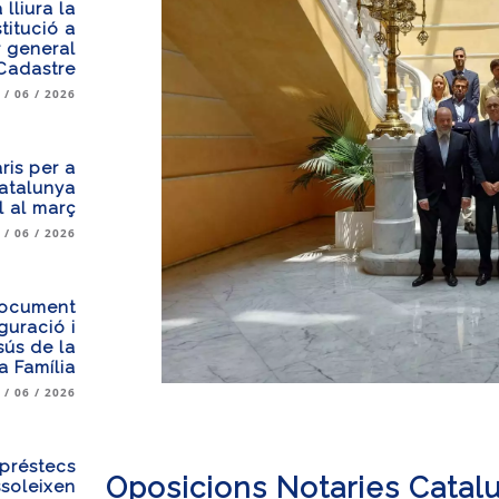
lliura la
titució a
 general
Cadastre
 / 06 / 2026
ris per a
Catalunya
l al març
 / 06 / 2026
document
guració i
sús de la
 Família
 / 06 / 2026
préstecs
Oposicions Notaries Catal
ssoleixen