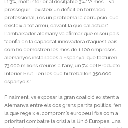
l'1'3%, molt inferior al desitjable 3%.” “A més – va
prosseguir - existeix un dèficit en formació
professional, i és un problema la corrupció, que
existeix a tot arreu, davant la que cal actuar”.
L'ambaixador alemany va afirmar que el seu país
“confia en la capacitat innovadora d'aquest país,
com ho demostren les més de 1.100 empreses
alemanyes instal·lades a Espanya, que facturen
73.000 milions d'euros a l'any, un 7% del Producte
Interior Brut, i en les que hi treballen 350.000
espanyols.”
Finalment, va exposar la gran coalició existent a
Alemanya entre els dos grans partits polítics, “en
la que regeix el compromís europeu i fixa com a
prioritari combatre la crisi a la Unió Europea, una