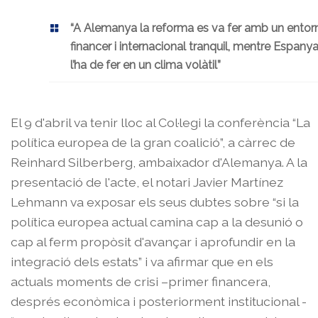
“A Alemanya la reforma es va fer amb un entor
financer i internacional tranquil, mentre Espany
l’ha de fer en un clima volàtil”
El 9 d'abril va tenir lloc al Col·legi la conferència “La
política europea de la gran coalició”, a càrrec de
Reinhard Silberberg, ambaixador d'Alemanya. A la
presentació de l'acte, el notari Javier Martínez
Lehmann va exposar els seus dubtes sobre “si la
política europea actual camina cap a la desunió o
cap al ferm propòsit d'avançar i aprofundir en la
integració dels estats” i va afirmar que en els
actuals moments de crisi –primer financera,
després econòmica i posteriorment institucional -