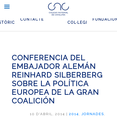
XIU
EL
CONTACTE
FUNDACIO
STÒRIC
COL·LEGI
CONFERENCIA DEL
EMBAJADOR ALEMÁN
REINHARD SILBERBERG
SOBRE LA POLÍTICA
EUROPEA DE LA GRAN
COALICIÓN
10 D'ABRIL, 2014
|
2014
,
JORNADES
,