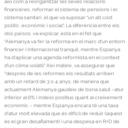
així com a reorganitzar les seves relacions
financeres, reformar el sistema de pensions i el
sistema sanitari, el que va suposar “un alt cost
polític, econòmic i social”. La diferència entre els
dos països, va explicar, està en el fet que
“Alemanya va fer la reforma en el marc d'un entorn
financer i internacional tranquil, mentre Espanya
ha d'aplicar una agenda reformista en el context
d'un clima volàtil.” Així mateix, va assegurar que
“després de les reformes els resultats arriben
amb un retard de 3 o 4 anys, de manera que
actualment Alemanya gaudeix de bona salut –atur
inferior al 6% i índexs positius quant al creixement
econòmic – mentre Espanya encara té una taxa
d'atur molt elevada que és difícil de reduir (aquest
és el gran desafiament) i una despesa en R+D de