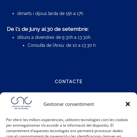
dimarts i dijous tarda de 15h a 17h.
De l'1 de juny al 30 de setembre:
dilluns a divendres de 9:30h a 13:30h.
Consulta de l’Arxiu: de 10 a 13:30 h.
CONTACTE
Carrer Notariat 4
Gestionar consentiment
08001 Barcelona
Per oferir les millors experiències, utilitzem tecnologies com les cookies
per emmagatzemar i/o accedir a la informació del dispositiu. El
Telèfon:
93 317 48 00
consentiment d'aquestes tecnologies ens permetrà processar dades
Email:
info@catalunya.notariado.org
com el comportament de navegació o les identificacions úniques en