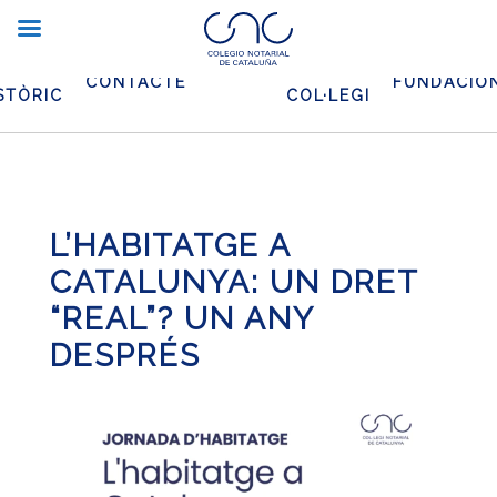
XIU
EL
CONTACTE
FUNDACIO
STÒRIC
COL·LEGI
L’HABITATGE A
CATALUNYA: UN DRET
“REAL”? UN ANY
DESPRÉS