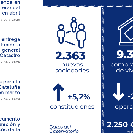
ienda en
nteranual
en abril
 / 07 / 2026
a entrega
itución a
 general
 Catastro
 / 06 / 2026
s para la
 Cataluña
en marzo
 / 06 / 2026
ocumento
uración y
sús de la