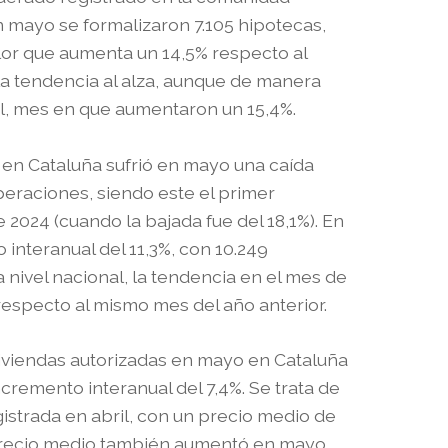
n mayo se formalizaron 7.105 hipotecas,
lor que aumenta un 14,5% respecto al
la tendencia al alza, aunque de manera
l, mes en que aumentaron un 15,4%.
 en Cataluña sufrió en mayo una caída
operaciones, siendo este el primer
024 (cuando la bajada fue del 18,1%). En
 interanual del 11,3%, con 10.249
 nivel nacional, la tendencia en el mes de
respecto al mismo mes del año anterior.
iviendas autorizadas en mayo en Cataluña
cremento interanual del 7,4%. Se trata de
gistrada en abril, con un precio medio de
 precio medio también aumentó en mayo,