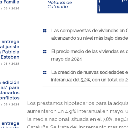
 Familia
 / 06 / 2026
Las compraventas de viviendas en Ca
alcanzando su nivel más bajo desd
a entrega
l jurista
El precio medio de las viviendas es
 Patricia
Esteban
mayo de 2024
 / 03 / 2025
La creación de nuevas sociedades 
interanual del 5,2%, con un total de
 edición
gas” para
stacados
onflictos
Los préstamos hipotecarios para la adquis
 / 09 / 2024
aumentaron un 4,9% interanual en mayo, un
la media nacional, situada en el 7,8%, seg
a entrega
Cataluña. Se trata del incremento más mo