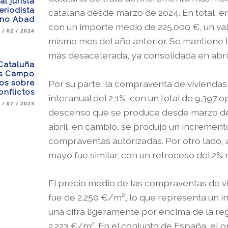
l jurista
riodista
catalana desde marzo de 2024. En total, e
ino Abad
con un importe medio de 225.000 €, un va
 / 02 / 2024
mismo mes del año anterior. Se mantiene 
más desacelerada, ya consolidada en abri
 Cataluña
as Campo
Por su parte, la compraventa de viviendas
los sobre
onflictos
interanual del 2,1%, con un total de 9.397 
 / 07 / 2023
descenso que se produce desde marzo de 2
abril, en cambio, se produjo un incremento
compraventas autorizadas. Por otro lado, a
mayo fue similar, con un retroceso del 2% 
El precio medio de las compraventas de v
fue de 2.250 €/m², lo que representa un in
una cifra ligeramente por encima de la re
2.223 €/m². En el conjunto de España, el