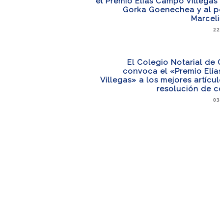
el Premio Elías Campo Villegas a
Gorka Goenechea y al pe
Marcel
22
El Colegio Notarial de
convoca el «Premio Elí
Villegas» a los mejores artícu
resolución de c
03