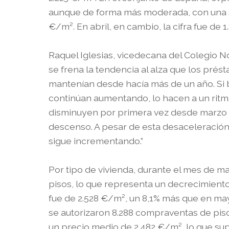
aunque de forma más moderada, con una su
€/m². En abril, en cambio, la cifra fue de 
Raquel Iglesias, vicedecana del Colegio N
se frena la tendencia al alza que los pré
mantenían desde hacía más de un año. Si 
continúan aumentando, lo hacen a un rit
disminuyen por primera vez desde marzo d
descenso. A pesar de esta desaceleración
sigue incrementando.”
Por tipo de vivienda, durante el mes de m
pisos, lo que representa un decrecimiento
fue de 2.528 €/m², un 8,1% más que en may
se autorizaron 8.288 compraventas de piso
un precio medio de 2.482 €/m², lo que su