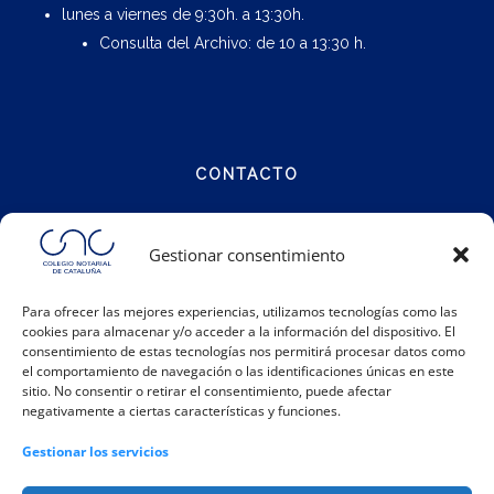
lunes a viernes de 9:30h. a 13:30h.
Consulta del Archivo: de 10 a 13:30 h.
CONTACTO
Calle Notariat 4
Gestionar consentimiento
08001 Barcelona
Para ofrecer las mejores experiencias, utilizamos tecnologías como las
cookies para almacenar y/o acceder a la información del dispositivo. El
Teléfono:
93 317 48 00
consentimiento de estas tecnologías nos permitirá procesar datos como
Email:
info@catalunya.notariado.org
el comportamiento de navegación o las identificaciones únicas en este
sitio. No consentir o retirar el consentimiento, puede afectar
negativamente a ciertas características y funciones.
Gestionar los servicios