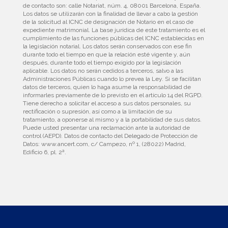
de contacto son: calle Notariat, núm. 4, 08001 Barcelona, España.
Los datos se utilizarán con la finalidad de llevar a cabo la gestión
de la solicitud al ICNC de designación de Notario en el caso de
expediente matrimonial. La base jurídica de este tratamiento es el
cumplimiento de las funciones públicas del ICNC establecidas en
la legislación notarial. Los datos serán conservados con ese fin
durante todo el tiempo en que la relación esté vigente y, aún
después, durante todo el tiempo exigido por la legislación
aplicable. Los datos no serán cedidos a terceros, salvo a las
Administraciones Públicas cuando lo prevea la Ley. Si se facilitan
datos de terceros, quien lo haga asume la responsabilidad de
informarles previamente de lo previsto en el artículo 14 del RGPD.
Tiene derecho a solicitar el acceso a sus datos personales, su
rectificación o supresión, así como a la limitación de su
tratamiento, a oponerse al mismo y a la portabilidad de sus datos.
Puede usted presentar una reclamación ante la autoridad de
control (AEPD). Datos de contacto del Delegado de Protección de
Datos: www.ancert.com, c/ Campezo, nº 1, (28022) Madrid,
Edificio 6, pl. 2ª.