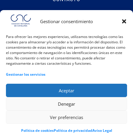
Calle Notariat 4
Gestionar consentimiento
08001 Barcelona
Para ofrecer las mejores experiencias, utilizamos tecnologías como las
cookies para almacenar y/o acceder a la información del dispositivo. El
Teléfono:
93 317 48 00
consentimiento de estas tecnologías nos permitirá procesar datos como
Email:
info@catalunya.notariado.org
el comportamiento de navegación o las identificaciones únicas en este
sitio. No consentir o retirar el consentimiento, puede afectar
negativamente a ciertas características y funciones.
Gestionar los servicios
Aceptar
Denegar
|
|
|
Política de cookies
Política de privacidad
Aviso legal
Ver preferencias
|
Registro de actividades
Canal Interno de Información
Política de cookies
Política de privacidad
Aviso Legal