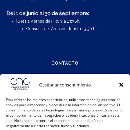
Del 1 de junio al 30 de septiembre:
lunes a viernes de 9:30h. a 13:30h.
Consulta del Archivo: de 10 a 13:30 h.
CONTACTO
Calle Notariat 4
Gestionar consentimiento
08001 Barcelona
Para ofrecer las mejores experiencias, utilizamos tecnologías como las
cookies para almacenar y/o acceder a la información del dispositivo. El
Teléfono:
93 317 48 00
consentimiento de estas tecnologías nos permitirá procesar datos como
Email:
info@catalunya.notariado.org
el comportamiento de navegación o las identificaciones únicas en este
sitio. No consentir o retirar el consentimiento, puede afectar
negativamente a ciertas características y funciones.