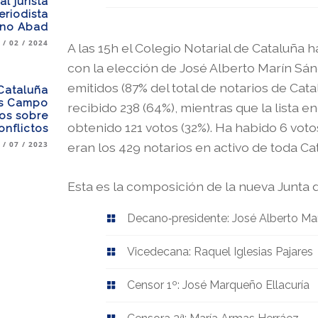
l jurista
riodista
ino Abad
 / 02 / 2024
A las 15h el Colegio Notarial de Cataluña 
con la elección de José Alberto Marín Sán
emitidos (87% del total de notarios de Cat
 Cataluña
as Campo
recibido 238 (64%), mientras que la lista 
los sobre
obtenido 121 votos (32%). Ha habido 6 voto
onflictos
 / 07 / 2023
eran los 429 notarios en activo de toda Ca
Esta es la composición de la nueva Junta 
Decano‐presidente: José Alberto Ma
Vicedecana: Raquel Iglesias Pajares
Censor 1º: José Marqueño Ellacuría