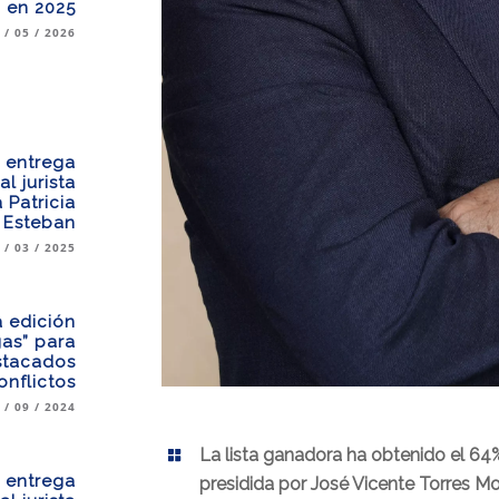
a en 2025
 / 05 / 2026
a entrega
l jurista
 Patricia
Esteban
 / 03 / 2025
 edición
gas” para
stacados
onflictos
 / 09 / 2024
La lista ganadora ha obtenido el 64
a entrega
presidida por José Vicente Torres M