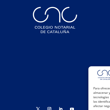
Para ofrecer
almacenar y/
tecnologías
las identifi
afectar nega