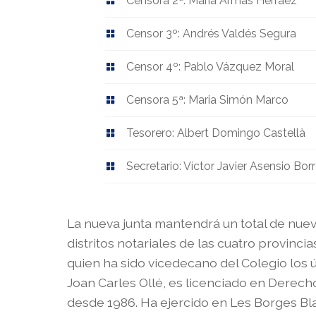
Censora 2ª: María Armas Herráez
Censor 3º: Andrés Valdés Segura
Censor 4º: Pablo Vázquez Moral
Censora 5ª: Maria Simón Marco
Tesorero: Albert Domingo Castellà
Secretario: Víctor Javier Asensio Borr
La nueva junta mantendrá un total de nue
distritos notariales de las cuatro provinci
quien ha sido vicedecano del Colegio los 
Joan Carles Ollé, es licenciado en Derecho
desde 1986. Ha ejercido en Les Borges Bl