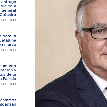
a entrega
itución a
 general
 Catastro
 / 06 / 2026
s para la
 Cataluña
en marzo
 / 06 / 2026
ocumento
uración y
sús de la
 Familia
 / 06 / 2026
réstamos
 alcanzan