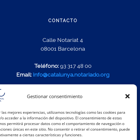
CONTACTO
Calle Notariat 4
08001 Barcelona
Teléfono:
93 317 48 00
Email:
info@catalunya.notariado.org
Gestionar consentimiento
 las mejores experiencias, utilizamos tecnologías como las cookies para
o acceder a la información del dispositivo. El consentimiento de estas
 nos permitirá procesar datos como el comportamiento de navegación o
caciones únicas en este sitio. No consentir o retirar el consentimiento, puede
tivamente a ciertas características y funciones.