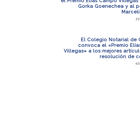
el Premio Elías Campo Villegas a
Gorka Goenechea y al pe
Marcel
22
El Colegio Notarial de
convoca el «Premio Elí
Villegas» a los mejores artícu
resolución de c
03