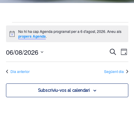
No hi ha cap Agenda programat per a 6 d'agost, 2026. Aneu als
Agenda
Avís
propers Agenda
.
del
06/08/2026
Cerca
Dia
6
Naveg
Na
Selecciona
d'agost,
una
de
visual
Dia anterior
Següent dia
data.
vis
2026
i
Es
cerca
Subscriviu-vos al calendari
d'Age