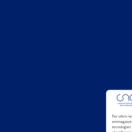
Per oferir l
emmagatzema
tecnologies