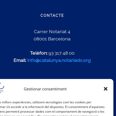
CONTACTE
Carrer Notariat 4
08001 Barcelona
Telèfon:
93 317 48 00
Email:
info@catalunya.notariado.org
Gestionar consentiment
es millors experiències, utilitzem tecnologies com les cookies per
r i/o accedir a la informació del dispositiu. El consentiment d'aquestes
 ens permetrà processar dades com el comportament de navegació o les