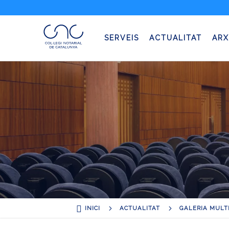
SERVEIS
ACTUALITAT
ARX

5
5
INICI
ACTUALITAT
GALERIA MULT