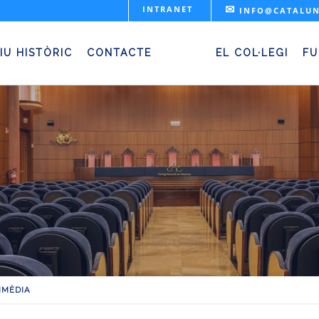
✉
INTRANET
INFO@CATALUN
Galeria Multimèdia
IU HISTÒRIC
CONTACTE
EL COL·LEGI
FU
IMÈDIA