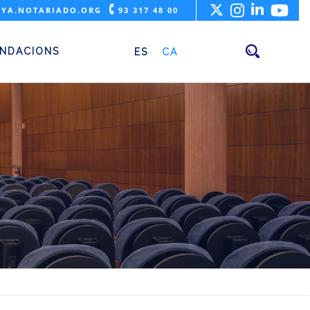
🕻
YA.NOTARIADO.ORG
93 317 48 00
NDACIONS
ES
CA