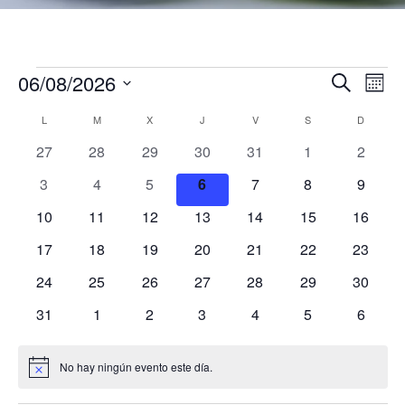
06/08/2026
Buscar
Mes
Agenda
Naveg
Na
Selecciona
L
LUNES
M
MARTES
X
MIÉRCOLES
J
JUEVES
V
VIERNES
S
SÁBADO
D
DOMIN
la
de
de
Calendario
0
0
0
0
0
0
0
fecha.
27
28
29
30
31
1
2
vis
búsqu
Agenda
Agenda
Agenda
Agenda
Agenda
Agenda
Agend
de
de
0
0
0
0
0
0
0
3
4
5
6
7
8
9
y
Ev
Agenda
Agenda
Agenda
Agenda
Agenda
Agenda
Agenda
Agend
0
0
0
0
0
0
vistas
0
10
11
12
13
14
15
16
Agenda
Agenda
Agenda
Agenda
Agenda
Agenda
Agenda
de
0
0
0
0
0
0
0
17
18
19
20
21
22
23
Agenda
Agenda
Agenda
Agenda
Agenda
Agenda
Agend
Agenda
0
0
0
0
0
0
0
24
25
26
27
28
29
30
Agenda
Agenda
Agenda
Agenda
Agenda
Agenda
Agenda
0
0
0
0
0
0
0
31
1
2
3
4
5
6
Agenda
Agenda
Agenda
Agenda
Agenda
Agenda
Agend
No hay ningún evento este día.
Aviso