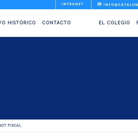
✉
INTRANET
INFO@CATALUN
Webinot Fiscal
VO HISTÓRICO
CONTACTO
EL COLEGIO
NOT FISCAL