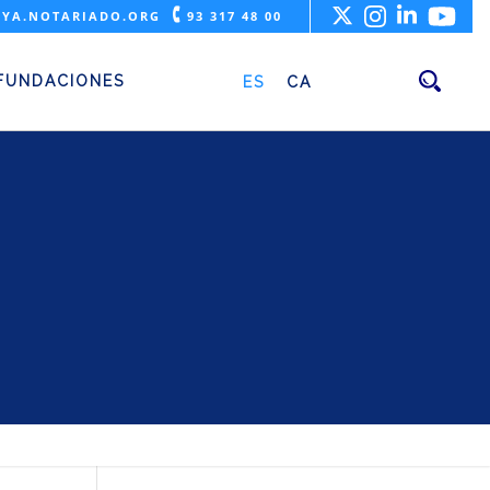
🕻
YA.NOTARIADO.ORG
93 317 48 00
FUNDACIONES
ES
CA