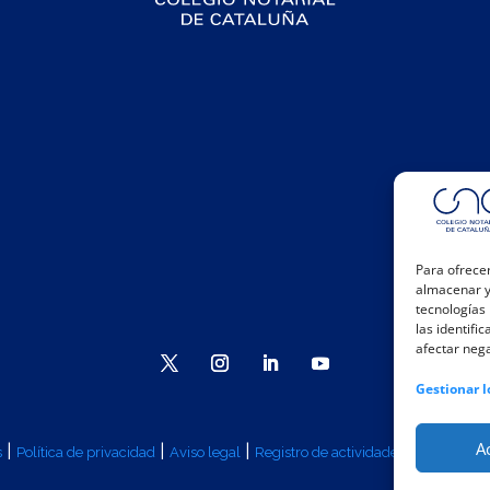
Para ofrecer
almacenar y/
tecnologías
las identifi
afectar nega
Gestionar l
A
|
|
|
|
s
Política de privacidad
Aviso legal
Registro de actividades
Canal Inte