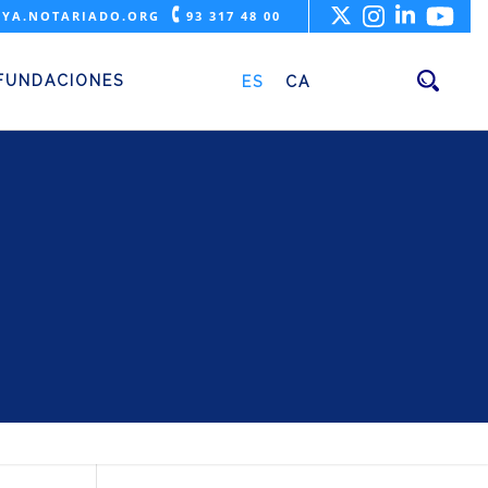
🕻
YA.NOTARIADO.ORG
93 317 48 00
vorcio
FUNDACIONES
ES
CA