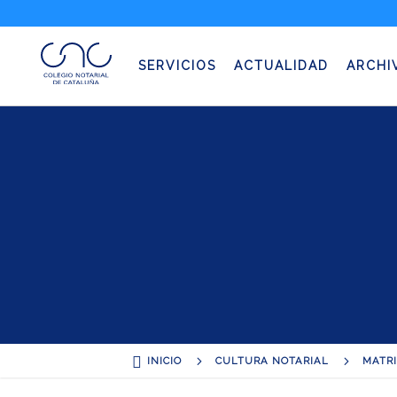
Matri
SERVICIOS
ACTUALIDAD
ARCHI

5
5
INICIO
CULTURA NOTARIAL
MATRI