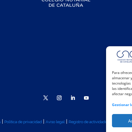
Para ofrecer
almacenar y/
tecnologías
las identifi
afectar nega
Gestionar l
A
|
|
|
|
s
Política de privacidad
Aviso legal
Registro de actividades
Canal Inte