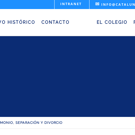
✉
INTRANET
INFO@CATALUN
monio, separación y di
VO HISTÓRICO
CONTACTO
EL COLEGIO
MONIO, SEPARACIÓN Y DIVORCIO