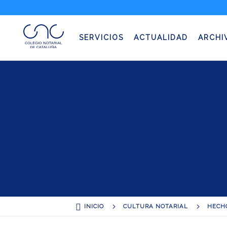
Hechos imponi
SERVICIOS
ACTUALIDAD
ARCHI

5
5
INICIO
CULTURA NOTARIAL