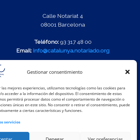
Calle Notariat 4
08001 Barcelona
Teléfono:
93 317 48 00
Email:
info@catalunya.notariado.org
Gestionar consentimiento
 las mejores experiencias, utilizamos tecnologías como las cookies para
o acceder a la información del dispositivo. El consentimiento de estas
 nos permitirá procesar datos como el comportamiento de navegación o
caciones únicas en este sitio. No consentir o retirar el consentimiento, puede
tivamente a ciertas características y funciones.
os servicios
ceptar
Denegar
Ver preferencias