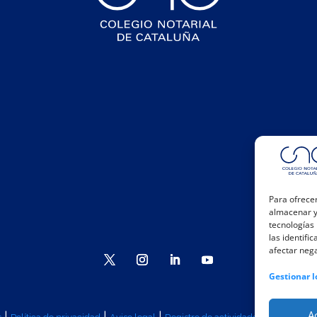
Para ofrecer
almacenar y/
tecnologías
las identifi
afectar nega
Gestionar l
A
|
|
|
|