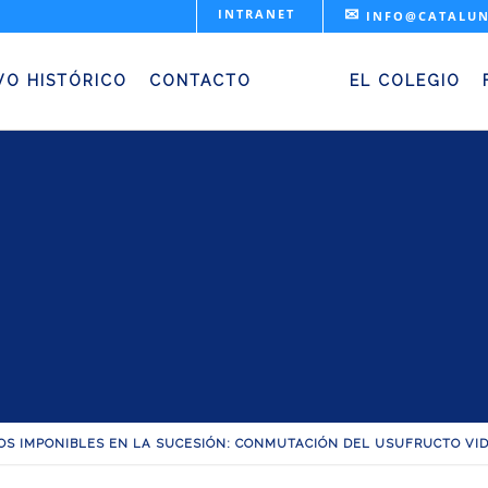
✉
INTRANET
INFO@CATALUN
bles en la sucesión: c
usufructo vidual
VO HISTÓRICO
CONTACTO
EL COLEGIO