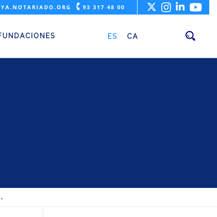
🕻
YA.NOTARIADO.ORG
93 317 48 00
onmutación del
FUNDACIONES
ES
CA
HECHOS IMPONIBLES EN LA SUCESIÓN: CONMUTACIÓN DEL USUFRUCTO VIDUAL