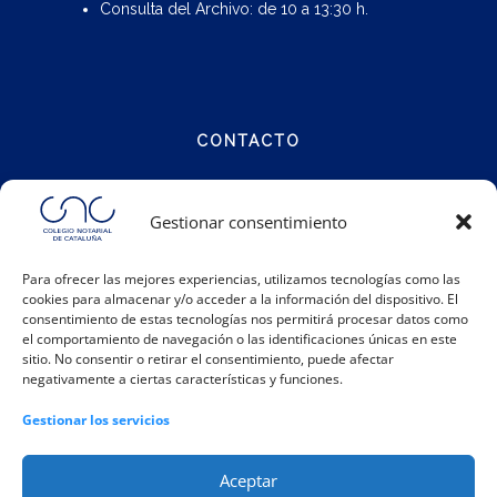
Consulta del Archivo: de 10 a 13:30 h.
CONTACTO
Calle Notariat 4
Gestionar consentimiento
08001 Barcelona
Para ofrecer las mejores experiencias, utilizamos tecnologías como las
cookies para almacenar y/o acceder a la información del dispositivo. El
Teléfono:
93 317 48 00
consentimiento de estas tecnologías nos permitirá procesar datos como
Email:
info@catalunya.notariado.org
el comportamiento de navegación o las identificaciones únicas en este
sitio. No consentir o retirar el consentimiento, puede afectar
negativamente a ciertas características y funciones.
Gestionar los servicios
Aceptar