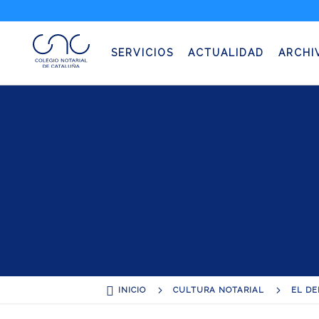
El derec
SERVICIOS
ACTUALIDAD
ARCHI

5
5
INICIO
CULTURA NOTARIAL
EL DE