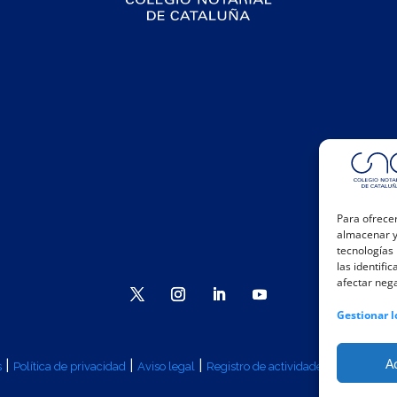
Para ofrecer
almacenar y/
tecnologías
las identifi
afectar nega
Gestionar l
A
|
|
|
|
s
Política de privacidad
Aviso legal
Registro de actividades
Canal Inte