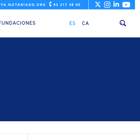
🕻
YA.NOTARIADO.ORG
93 317 48 00
prácticos
FUNDACIONES
ES
CA