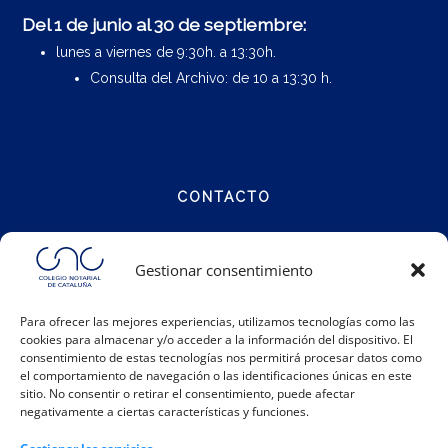
Del 1 de junio al 30 de septiembre:
lunes a viernes de 9:30h. a 13:30h.
Consulta del Archivo: de 10 a 13:30 h.
CONTACTO
Calle Notariat 4
Gestionar consentimiento
08001 Barcelona
Para ofrecer las mejores experiencias, utilizamos tecnologías como las
cookies para almacenar y/o acceder a la información del dispositivo. El
Teléfono:
93 317 48 00
consentimiento de estas tecnologías nos permitirá procesar datos como
Email:
info@catalunya.notariado.org
el comportamiento de navegación o las identificaciones únicas en este
sitio. No consentir o retirar el consentimiento, puede afectar
negativamente a ciertas características y funciones.