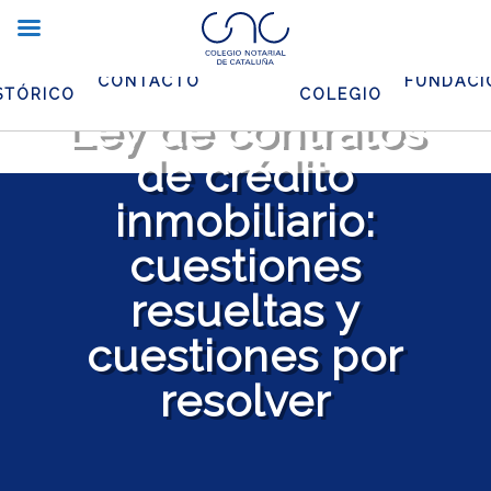
CHIVO
EL
Dos años de la
CONTACTO
FUNDACI
STÓRICO
COLEGIO
Ley de contratos
de crédito
inmobiliario:
cuestiones
resueltas y
cuestiones por
resolver