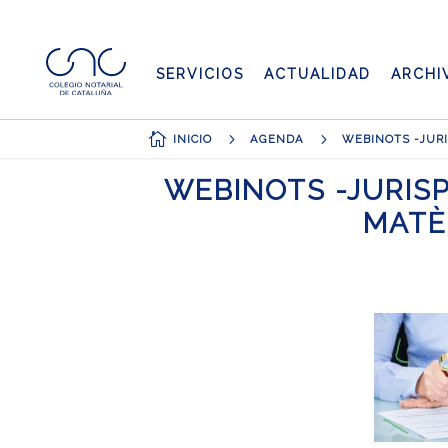
SERVICIOS
ACTUALIDAD
ARCHI

5
5
INICIO
AGENDA
WEBINOTS -JURIS
MATÈ