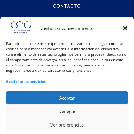
CONTACTO
Calle Notariat 4
Gestionar consentimiento
08001 Barcelona
Para ofrecer las mejores experiencias, utilizamos tecnologías como las
cookies para almacenar y/o acceder a la información del dispositivo. El
Teléfono:
93 317 48 00
consentimiento de estas tecnologías nos permitirá procesar datos como
Email:
info@catalunya.notariado.org
el comportamiento de navegación o las identificaciones únicas en este
sitio. No consentir o retirar el consentimiento, puede afectar
negativamente a ciertas características y funciones.
Gestionar los servicios
Aceptar
Denegar
|
|
|
Política de cookies
Política de privacidad
Aviso legal
Ver preferencias
|
Registro de actividades
Canal Interno de Información