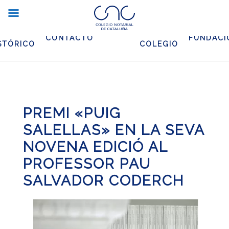
CHIVO
EL
CONTACTO
FUNDACI
STÓRICO
COLEGIO
PREMI «PUIG
SALELLAS» EN LA SEVA
NOVENA EDICIÓ AL
PROFESSOR PAU
SALVADOR CODERCH