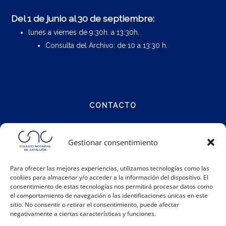
Del 1 de junio al 30 de septiembre:
lunes a viernes de 9:30h. a 13:30h.
Consulta del Archivo: de 10 a 13:30 h.
CONTACTO
Calle Notariat 4
Gestionar consentimiento
08001 Barcelona
Para ofrecer las mejores experiencias, utilizamos tecnologías como las
cookies para almacenar y/o acceder a la información del dispositivo. El
Teléfono:
93 317 48 00
consentimiento de estas tecnologías nos permitirá procesar datos como
Email:
info@catalunya.notariado.org
el comportamiento de navegación o las identificaciones únicas en este
sitio. No consentir o retirar el consentimiento, puede afectar
negativamente a ciertas características y funciones.