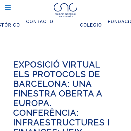
CHIVO
EL
CONTACTO
FUNDACI
STÓRICO
COLEGIO
EXPOSICIÓ VIRTUAL
ELS PROTOCOLS DE
BARCELONA: UNA
FINESTRA OBERTA A
EUROPA.
CONFERÈNCIA:
INFRAESTRUCTURES I